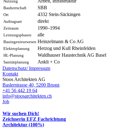
Arbeit, Infrastruktur
Nutzung
SBB
Bauherrschaft
4332
Stein-Säckingen
Ort
direkt
Auftragsart
1990–1994
Zeitraum
alle
Leistungsphasen
Heinzelmann & Co AG
Bauingenieurwesen
Herzog und Kull Rheinfelden
Elektroplanung
Waldhauser Haustechnik AG Basel
HL-Planung
Ankli + Co
Sanitärplanung
Datenschutz/
Impressum
Kontakt
Stoos Architekten AG
Baslerstrasse 40, 5200 Brugg
+41 56 442 19 64
info@stoosarchitekten.ch
Job
Wir suchen Dich!
Zeichnerin EFZ Fachrichtung
Architektur (100%)