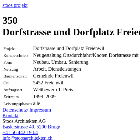
stoos
projekt
350
Dorfstrasse und Dorfplatz Freie
Dorfstrasse und Dorfplatz Freienwil
Projekt
Neugestaltung Ortsdurchfahrt/Knoten Dorfstrasse mit
Kurzbeschrieb
Neubau, Umbau, Sanierung
Form
Arbeit, Dienstleistungen
Nutzung
Gemeinde Freienwil
Bauherrschaft
5452
Freienwil
Ort
Wettbewerb 1. Preis
Auftragsart
1999–2009
Zeitraum
alle
Leistungsphasen
Datenschutz/
Impressum
Kontakt
Stoos Architekten AG
Baslerstrasse 40, 5200 Brugg
+41 56 442 19 64
info@stoosarchitekten.ch