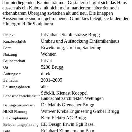
darunterliegenden Kabinetträume. Gestalterisch gibt sich das Haus
aussen als ein Kubus mit nicht mehr markiertem, aber dennoch
erkennbarem Übergang zwischen alt und neu. Die knappen
Aussenräume sind mit gebrochenen Granitkies belegt; sie bilden der
Hintergrund für Skulpturen.
Privathaus Stapferstrasse Brugg
Projekt
Umbau und Aufstockung Einfamilienhaus
Kurzbeschrieb
Erweiterung, Umbau, Sanierung
Form
Wohnen
Nutzung
Privat
Bauherrschaft
5200
Brugg
Ort
direkt
Auftragsart
2001–2005
Zeitraum
alle
Leistungsphasen
Stöckli, Kienast Koeppel
Landschaftsarchitektur
Landschaftsarchitekten Wettingen
Dr. Mathis Grenacher Brugg
Bauingenieurwesen
Wittwer Krebs Engineering GmbH Brugg
HLKS-Planung
Kern Elektro AG Brugg
Elektroplanung
EE-Design Erwin Egli Basel
Beleuchtungsplanung
Reinhard Zimmermann Baar
Bild