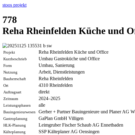
stoos
projekt
778
Reha Rheinfelden Küche und Of
Reha Rheinfelden Küche und Office
Projekt
Umbau Gastroküche und Office
Kurzbeschrieb
Umbau, Sanierung
Form
Arbeit, Dienstleistungen
Nutzung
Reha Rheinfelden
Bauherrschaft
4310
Rheinfelden
Ort
direkt
Auftragsart
2024–2025
Zeitraum
alle
Leistungsphasen
Gerber + Partner Bauingenieure und Planer AG W
Bauingenieurwesen
GaPlan GmbH Villigen
Gastroplanung
Leimgruber Fischer Schaub AG Ennetbaden
HLK-Planung
SSP Kälteplaner AG Oensingen
Kälteplanung