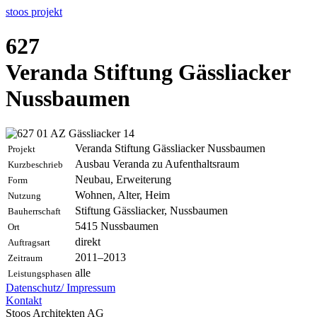
stoos
projekt
627
Veranda Stiftung Gässliacker
Nussbaumen
Veranda Stiftung Gässliacker Nussbaumen
Projekt
Ausbau Veranda zu Aufenthaltsraum
Kurzbeschrieb
Neubau, Erweiterung
Form
Wohnen, Alter, Heim
Nutzung
Stiftung Gässliacker, Nussbaumen
Bauherrschaft
5415
Nussbaumen
Ort
direkt
Auftragsart
2011–2013
Zeitraum
alle
Leistungsphasen
Datenschutz/
Impressum
Kontakt
Stoos Architekten AG